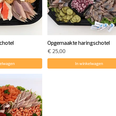
chotel
Opgemaakte haringschotel
Prijs
€ 25,00
kelwagen
In winkelwagen