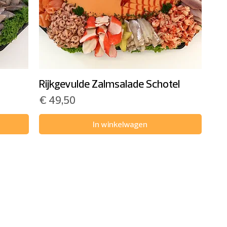
Rijkgevulde Zalmsalade Schotel
Prijs
€ 49,50
In winkelwagen