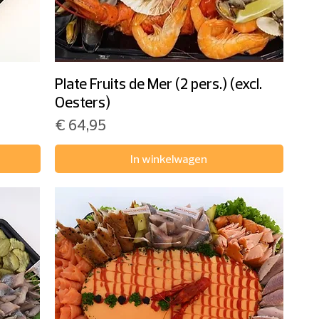
Plate Fruits de Mer (2 pers.) (excl.
Oesters)
Prijs
€ 64,95
In winkelwagen