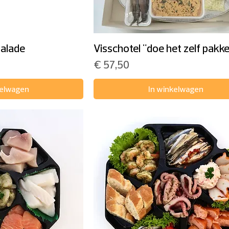
salade
Visschotel "doe het zelf pakke
Prijs
€ 57,50
kelwagen
In winkelwagen