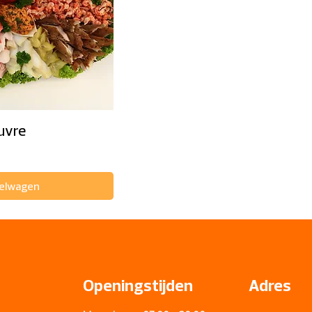
uvre
kelwagen
Openingstijden
Adres