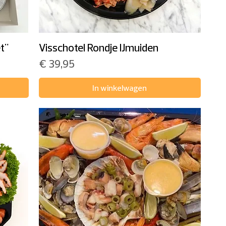
t"
Visschotel Rondje IJmuiden
Prijs
€ 39,95
In winkelwagen