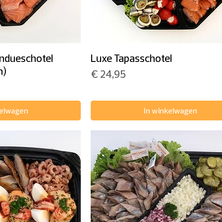
ndueschotel
Luxe Tapasschotel
n)
Prijs
€ 24,95
kelwagen
In winkelwagen