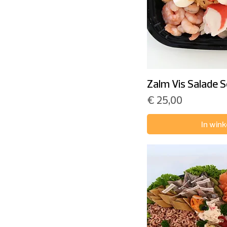
Zalm Vis Salade S
Prijs
€ 25,00
In win