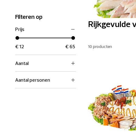
Filteren op
Rijkgevulde 
Prijs
€ 12
€ 65
10 producten
Aantal
10 stuks
Aantal personen
20 stuks
3
4
5
6
7