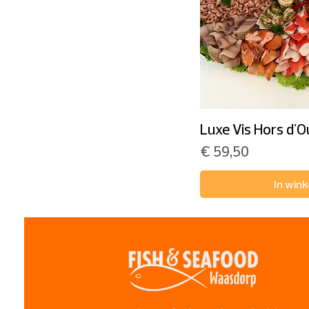
Luxe Vis Hors d'O
Prijs
€ 59,50
In win