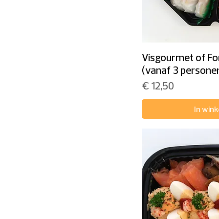
Visgourmet of Fo
(vanaf 3 persone
Prijs
€ 12,50
In win