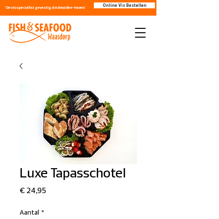
Online Vis Bestellen
"Dé visspecialist gevestigd in IJmuiden-Haven"
Luxe Tapasschotel
Prijs
€ 24,95
Aantal
*