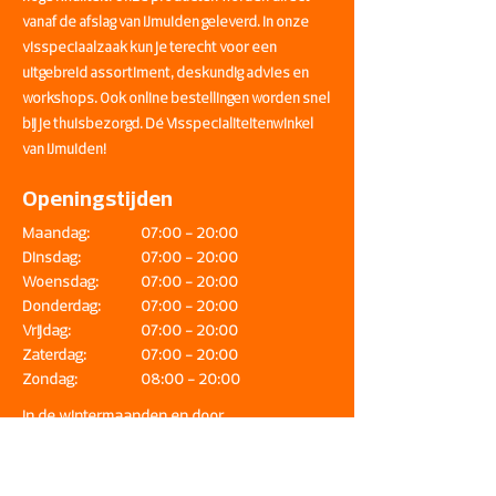
Heemstede, Vijfhuizen, Zwanenburg en
vanaf de afslag van IJmuiden geleverd. In onze
Amsterdam.
visspeciaalzaak kun je terecht voor een
uitgebreid assortiment, deskundig advies en
workshops. Ook online bestellingen worden snel
bij je thuisbezorgd. Dé Visspecialiteitenwinkel
van IJmuiden!
Openingstijden
Maandag:
07:00 - 20:00
Dinsdag:
07:00 - 20:00
Woensdag:
07:00 - 20:00
Donderdag:
07:00 - 20:00
Vrijdag:
07:00 - 20:00
Zaterdag:
07:00 - 20:00
Zondag:
08:00 - 20:00
In de wintermaanden en door
weersomstandigheden kunnen
openingstijden aangepast zijn Sluiting