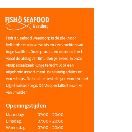
Fish & Seafood Waasdorp is dé plek voor
liefhebbers van verse vis en zeevruchten van
hoge kwaliteit. Onze producten worden direct
vanaf de afslag van IJmuiden geleverd. In onze
visspeciaalzaak kun je terecht voor een
uitgebreid assortiment, deskundig advies en
workshops. Ook online bestellingen worden snel
bij je thuisbezorgd. Dé Visspecialiteitenwinkel
van IJmuiden!
Openingstijden
Maandag:
07:00 - 20:00
Dinsdag:
07:00 - 20:00
Woensdag:
07:00 - 20:00