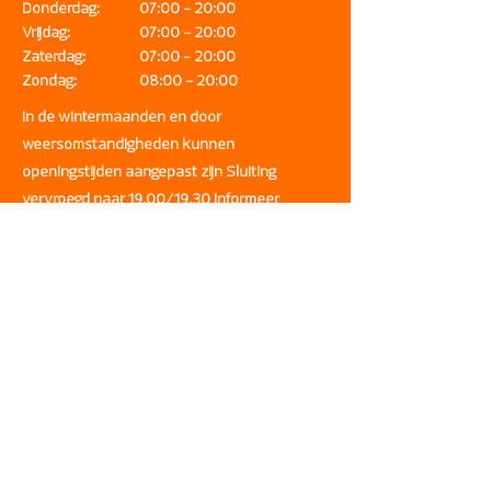
Donderdag:
07:00 - 20:00
Vrijdag:
07:00 - 20:00
Zaterdag:
07:00 - 20:00
Zondag:
08:00 - 20:00
In de wintermaanden en door
weersomstandigheden kunnen
openingstijden aangepast zijn Sluiting
vervroegd naar 19.00/19.30 Informeer
betreft onze sluitingstijd!
Adres
Halkade 27
1976 DC IJmuiden-Haven
Contact
+31 (0) 255 512 796
+31 (0) 620 609 831
info@wa
a
sdorp.nl
Bezorging & retour