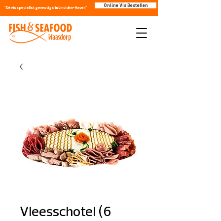
Online Vis Bestellen
"Dé visspecialist gevestigd in IJmuiden-Haven"
Vleesschotel (6