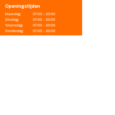
Openingstijden
Maandag:
07:00 - 20:00
Dinsdag:
07:00 - 20:00
Woensdag:
07:00 - 20:00
Donderdag:
07:00 - 20:00
Vrijdag:
07:00 - 20:00
Zaterdag:
07:00 - 20:00
Zondag:
08:00 - 20:00
In de wintermaanden en door
weersomstandigheden kunnen
openingstijden aangepast zijn Sluiting
vervroegd naar 19.00/19.30 Informeer
betreft onze sluitingstijd!
Adres
Halkade 27
1976 DC IJmuiden-Haven
Contact