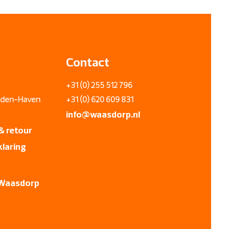
loemendaal, Overveen, Bentveld,
, Heemstede, Vijfhuizen,
erdam.
Contact
+31 (0) 255 512 796
uiden-Haven
+31 (0) 620 609 831
info@wa
a
sdorp.nl
& retour
klaring
 Waasdorp