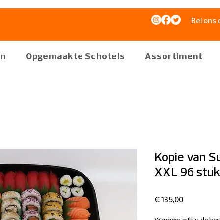
Bel ons 
en
Opgemaakte Schotels
Assortiment
Kopie van S
XXL 96 stuk
Prijs
€ 135,00
Wanneer wilt u de be