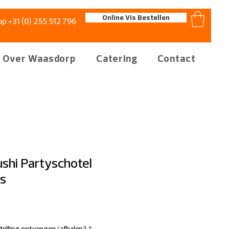
Online Vis Bestellen
op +31 (0) 255 512 796
Over Waasdorp
Catering
Contact
ushi Partyschotel
s
stelling ontvangen/afhalen?
*