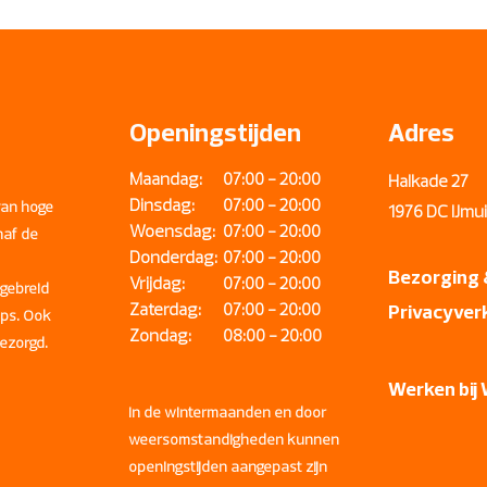
Akersloot, Haarlem, B
Aerdenhout, Zandvoort
Zwanenburg en Amst
Openingstijden
Adres
Maandag:
07:00 - 20:00
Halkade 27
Dinsdag:
07:00 - 20:00
van hoge
1976 DC IJm
Woensdag:
07:00 - 20:00
naf de
Donderdag:
07:00 - 20:00
Bezorging 
Vrijdag:
07:00 - 20:00
tgebreid
Zaterdag:
07:00 - 20:00
Privacyver
ops. Ook
Zondag:
08:00 - 20:00
bezorgd.
Werken bij
In de wintermaanden en door
weersomstandigheden kunnen
openingstijden aangepast zijn