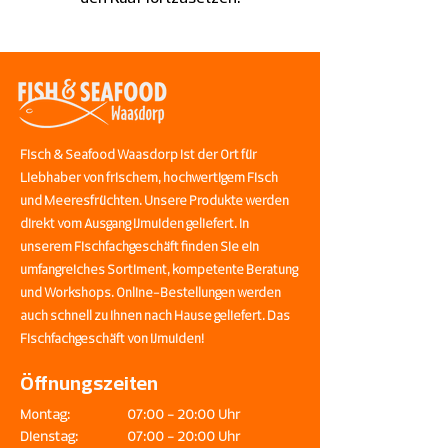
Fisch & Seafood Waasdorp ist der Ort für
Liebhaber von frischem, hochwertigem Fisch
und Meeresfrüchten. Unsere Produkte werden
direkt vom Ausgang IJmuiden geliefert. In
unserem Fischfachgeschäft finden Sie ein
umfangreiches Sortiment, kompetente Beratung
und Workshops. Online-Bestellungen werden
auch schnell zu Ihnen nach Hause geliefert. Das
Fischfachgeschäft von IJmuiden!
Öffnungszeiten
Montag:
07:00 - 20:00 Uhr
Dienstag:
07:00 - 20:00 Uhr