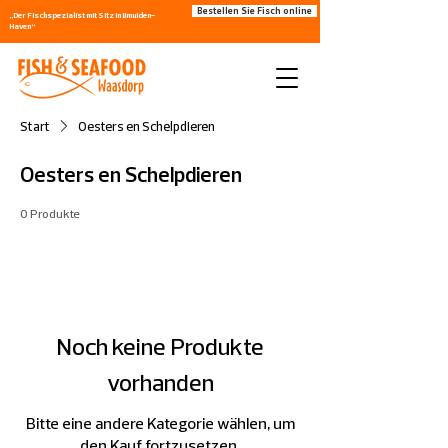
Bestellen Sie Fisch online
„Der Fischspezialist mit Sitz in IJmuiden-
Haven“
Start
Oesters en Schelpdieren
Oesters en Schelpdieren
0 Produkte
Noch keine Produkte
vorhanden
Bitte eine andere Kategorie wählen, um
den Kauf fortzusetzen.