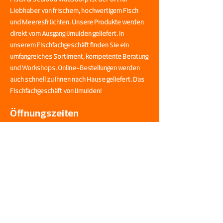
Liebhaber von frischem, hochwertigem Fisch
und Meeresfrüchten. Unsere Produkte werden
direkt vom Ausgang IJmuiden geliefert. In
unserem Fischfachgeschäft finden Sie ein
umfangreiches Sortiment, kompetente Beratung
und Workshops. Online-Bestellungen werden
auch schnell zu Ihnen nach Hause geliefert. Das
Fischfachgeschäft von IJmuiden!
Öffnungszeiten
Montag:
07:00 - 20:00 Uhr
Dienstag:
07:00 - 20:00 Uhr
Mittwoch:
07:00 - 20:00 Uhr
Donnerstag:
07:00 - 20:00 Uhr
Freitag:
07:00 - 20:00 Uhr
Samstag:
07:00 - 20:00 Uhr
Sonntag:
08:00 - 20:00 Uhr
Fisch & Seafood Waasdorp ist der Ort für