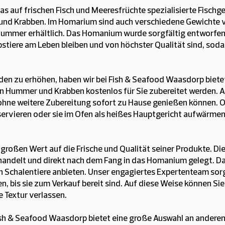
s auf frischen Fisch und Meeresfrüchte spezialisierte Fischge
und Krabben. Im Homarium sind auch verschiedene Gewichte
mmer erhältlich. Das Homanium wurde sorgfältig entworfen
bstiere am Leben bleiben und von höchster Qualität sind, sodas
en zu erhöhen, haben wir bei Fish & Seafood Waasdorp bietet 
 Hummer und Krabben kostenlos für Sie zubereitet werden. 
e ohne weitere Zubereitung sofort zu Hause genießen können.
 servieren oder sie im Ofen als heißes Hauptgericht aufwärmen
großen Wert auf die Frische und Qualität seiner Produkte. 
handelt und direkt nach dem Fang in das Homanium gelegt. D
en Schalentiere anbieten. Unser engagiertes Expertenteam so
n, bis sie zum Verkauf bereit sind. Auf diese Weise können Sie
 Textur verlassen.
h & Seafood Waasdorp bietet eine große Auswahl an anderen