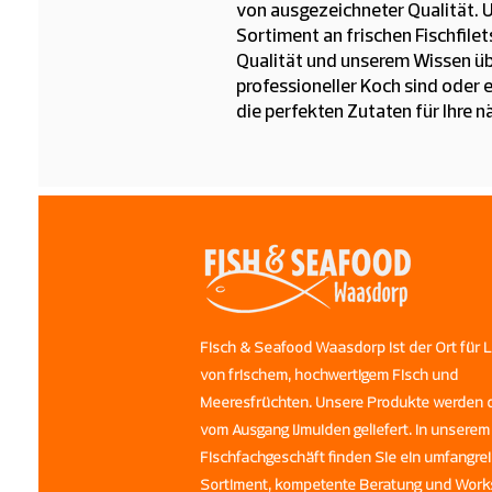
von ausgezeichneter Qualität. U
Sortiment an frischen Fischfile
Qualität und unserem Wissen über
professioneller Koch sind oder 
die perfekten Zutaten für Ihre n
Fisch & Seafood Waasdorp ist der Ort für 
von frischem, hochwertigem Fisch und
Meeresfrüchten. Unsere Produkte werden d
vom Ausgang IJmuiden geliefert. In unserem
Fischfachgeschäft finden Sie ein umfangre
Sortiment, kompetente Beratung und Work