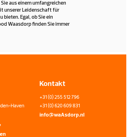
em Sie aus einem umfangreichen
it unserer Leidenschaft für
bieten. Egal, ob Sie ein
afood Waasdorp finden Sie immer
Kontakt
+31 (0) 255 512 796
uiden-Haven
+31 (0) 620 609 831
info@wa
A
sdorp.nl
&
ren