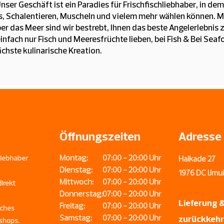
nser Geschäft ist ein Paradies für Frischfischliebhaber, in d
ts, Schalentieren, Muscheln und vielem mehr wählen können. M
 das Meer sind wir bestrebt, Ihnen das beste Angelerlebnis zu 
einfach nur Fisch und Meeresfrüchte lieben, bei Fish & Bei Se
ächste kulinarische Kreation.
Öffnungszeiten
Adresse
Montag:
07:00 - 20:00 Uhr
Liebhaber
Halkade 27
Dienstag:
07:00 - 20:00 Uhr
1976 DC IJm
Mittwoch:
07:00 - 20:00 Uhr
irekt
Donnerstag:
07:00 - 20:00 Uhr
Lieferung 
Freitag:
07:00 - 20:00 Uhr
iches
Samstag:
07:00 - 20:00 Uhr
zurückkeh
shops.