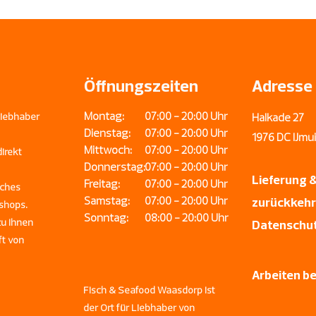
Für 2 Personen gedach
Innerhalb der Region 
Nationaler Kühltransp
Region: IJmond, Velse
Akersloot, Haarlem, B
Aerdenhout, Zandvoort
Öffnungszeiten
Adresse
Zwanenburg und Ams
Montag:
07:00 - 20:00 Uhr
Liebhaber
Halkade 27
Dienstag:
07:00 - 20:00 Uhr
1976 DC IJm
Mittwoch:
07:00 - 20:00 Uhr
irekt
Donnerstag:
07:00 - 20:00 Uhr
Lieferung 
Freitag:
07:00 - 20:00 Uhr
iches
Samstag:
07:00 - 20:00 Uhr
zurückkeh
shops.
Sonntag:
08:00 - 20:00 Uhr
zu Ihnen
Datenschut
ft von
Arbeiten b
Fisch & Seafood Waasdorp ist
der Ort für Liebhaber von