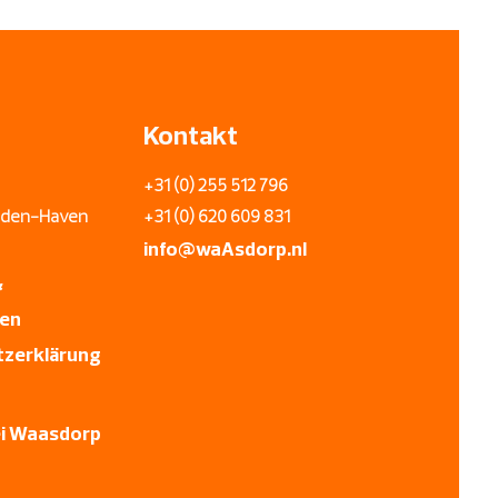
t.
betragen die Kosten 7,95 €.
ort für 14,95 €.
n, Beverwijk, Heemskerk, Uitgeest,
loemendaal, Overveen, Bentveld,
, Heemstede, Vijfhuizen,
Kontakt
terdam.
+31 (0) 255 512 796
uiden-Haven
+31 (0) 620 609 831
info@wa
A
sdorp.nl
&
ren
zerklärung
ei Waasdorp