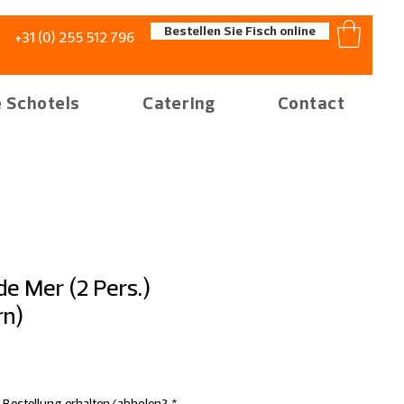
Bestellen Sie Fisch online
+31 (0) 255 512 796
 Schotels
Catering
Contact
 de Mer (2 Pers.)
rn)
 Bestellung erhalten/abholen?
*