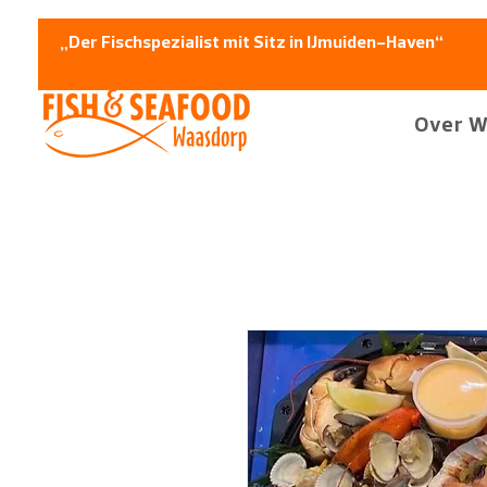
„Der Fischspezialist mit Sitz in IJmuiden-Haven“
Over W