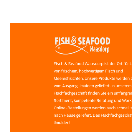
Fisch & Seafood Waasdorp ist der Ort für 
von frischem, hochwertigem Fisch und
Meeresfrüchten. Unsere Produkte werden d
vom Ausgang IJmuiden geliefert. In unserem
Fischfachgeschäft finden Sie ein umfangre
Sortiment, kompetente Beratung und Work
Online-Bestellungen werden auch schnell 
nach Hause geliefert. Das Fischfachgeschä
IJmuiden!