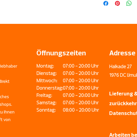
bestellen und die Lief
Stunden.
Innerhalb der Region 
Nationaler Kühltransp
Region: IJmond, Velse
Akersloot, Haarlem, B
Aerdenhout, Zandvoort
Öffnungszeiten
Adresse
Zwanenburg und Ams
Montag:
07:00 - 20:00 Uhr
Liebhaber
Halkade 27
Dienstag:
07:00 - 20:00 Uhr
1976 DC IJm
Mittwoch:
07:00 - 20:00 Uhr
irekt
Donnerstag:
07:00 - 20:00 Uhr
Lieferung 
Freitag:
07:00 - 20:00 Uhr
iches
Samstag:
07:00 - 20:00 Uhr
zurückkeh
shops.
Sonntag:
08:00 - 20:00 Uhr
zu Ihnen
Datenschut
ft von
Arbeiten b