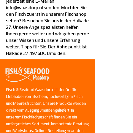
jederzeit eine E-Mail an
info@waasdorp.nl
senden. Möchten Sie
den Fisch zuerst in unserem Fischshop
sehen? Besuchen Sie uns in der Halkade
27. Unsere Angelspezialisten helfen
Ihnen gerne weiter und wir geben gerne
unser Wissen und unsere Erfahrung
weiter. Tipps für Sie. Der Abholpunkt ist
Halkade 27, 1976DC IJmuiden.
Fisch & Seafood Waasdorp ist der Ort für
Liebhaber von frischem, hochwertigem Fisch
und Meeresfrüchten. Unsere Produkte werden
direkt vom Ausgang IJmuiden geliefert. In
unserem Fischfachgeschäft finden Sie ein
umfangreiches Sortiment, kompetente Beratung
und Workshops. Online-Bestellungen werden